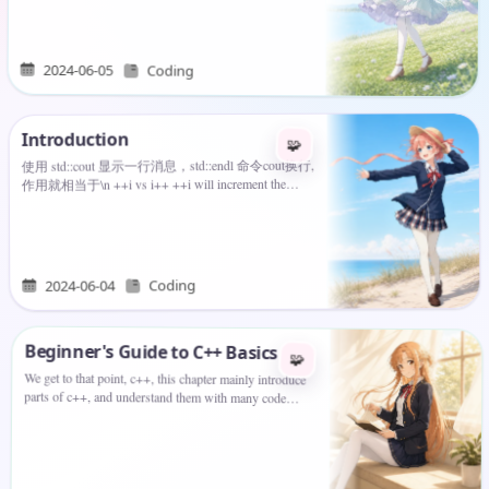
不能以数字打头。变量名不能包含空格和算术运算
符（+、－等）。另外，变量名不能是系统函数的
关键字。例如，将变量命名为return…
2024-06-05
Coding
Introduction
🧩
使用 std::cout 显示一行消息，std::endl 命令cout换行,
作用就相当于\n ++i vs i++ ++i will increment the
value of i, and then return the incremented value. 123i =
1;j = ++i;(i is 2, j is 2) i++ will…
Coding
2024-06-04
Beginner's Guide to C++ Basics
🧩
We get to that point, c++, this chapter mainly introduce
parts of c++, and understand them with many code
example.