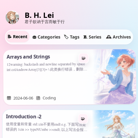
B. H. Lei
君子欲讷于言而敏于行
📝 Recent
🧁 Categories
🕰️ Archives
🧵 Series
🏷️ Tags
Arrays and Strings
🧩
12warning: backslash and newline separated by space
int colAndrowArray[3][3]= \ 此类换行错误，删除反
斜杠\后面的空格，就不会有waring了。 两种换行方
式 添加\或者 双引号"" 12345cout << "Hello
\World"…
Coding
2024-06-06
Introduction -2
🧩
使用变量和常量 std::cin不要用endl e.g. 下面写法是
错误的 1cin >> typeNUmbe >>endl; 以上写法会报
错！！！ 在C++中，变量名可包含数字和字母，但