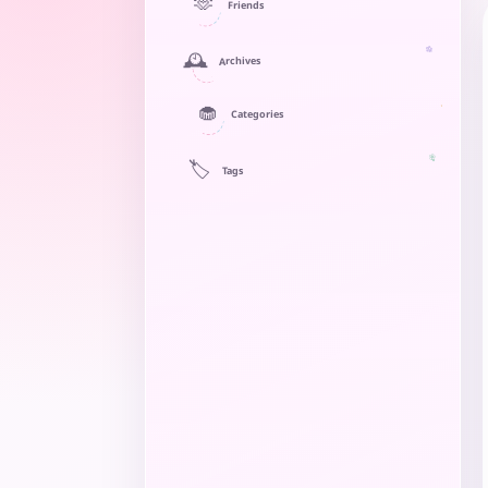
🫶
Friends
🕰️
Archives
🧁
Categories
🏷️
Tags