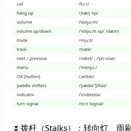
call
/kɔːl/
hang up
/ˌhæŋ ˈʌp/
volume
/ˈvɒljuːm/
volume up/down
/ˈvɒljuːm ʌp/ /daʊn/
mute
/mjuːt/
track
/træk/
next / previous
/nekst/ ; /ˈpriːviəs/
menu
/ˈmenjuː/
OK (button)
/ˌəʊˈkeɪ/
paddle shifters
/ˈpædəl ˈʃɪftəz/
indicator
/ˈɪndɪkeɪtə/
turn signal
/tɜːn ˈsɪɡnəl/
拨杆（Stalks）：转向灯、雨