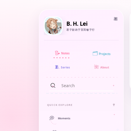
B. H. Lei
君子欲讷于言而敏于行
📝
🗂️
Notes
Projects
🧵
🌺
About
Series
QUICK EXPLORE
🎐
💭
Moments