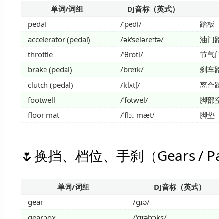
单词/词组
DJ音标（英式）
pedal
/ˈpedl/
踏板
accelerator (pedal)
/əkˈseləreɪtə/
油门
throttle
/ˈθrɒtl/
节气
brake (pedal)
/breɪk/
刹车
clutch (pedal)
/klʌtʃ/
离合
footwell
/ˈfʊtwel/
脚部
floor mat
/ˈflɔː mæt/
脚垫
换挡、档位、手刹（Gears / Par
单词/词组
DJ音标（英式）
gear
/ɡɪə/
gearbox
/ˈɡɪəbɒks/