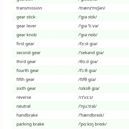
transmission
/trænzˈmɪʃən/
gear stick
/ˈɡɪə stɪk/
gear lever
/ˈɡɪə ˈliːvə/
gear knob
/ˈɡɪə nɒb/
first gear
/fɜːst ɡɪə/
second gear
/ˈsekənd ɡɪə/
third gear
/θɜːd ɡɪə/
fourth gear
/fɔːθ ɡɪə/
fifth gear
/fɪfθ ɡɪə/
sixth gear
/sɪksθ ɡɪə/
reverse
/rɪˈvɜːs/
neutral
/ˈnjuːtrəl/
handbrake
/ˈhændbreɪk/
parking brake
/ˈpɑːkɪŋ breɪk/