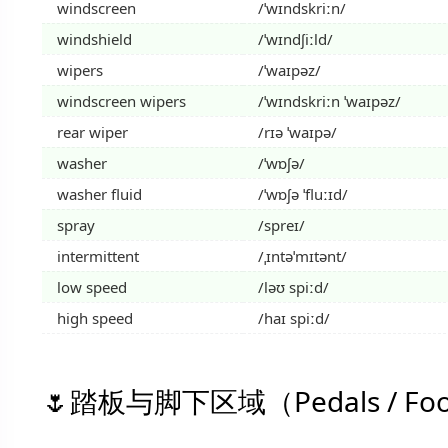
windscreen
/ˈwɪndskriːn/
windshield
/ˈwɪndʃiːld/
wipers
/ˈwaɪpəz/
windscreen wipers
/ˈwɪndskriːn ˈwaɪpəz/
rear wiper
/rɪə ˈwaɪpə/
washer
/ˈwɒʃə/
washer fluid
/ˈwɒʃə ˈfluːɪd/
spray
/spreɪ/
intermittent
/ˌɪntəˈmɪtənt/
low speed
/ləʊ spiːd/
high speed
/haɪ spiːd/
踏板与脚下区域（Pedals / Foo