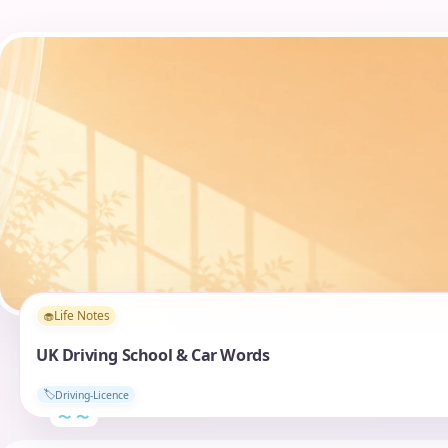
Life Notes
🧁
UK Driving School & Car Words
Driving-Licence
🏷️