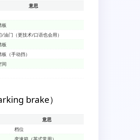
意思
踏板
门/油门（更技术/口语也会用）
踏板
踏板（手动挡）
空间
king brake）
意思
档位
变速箱（英式常用）