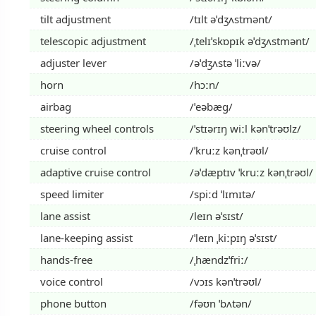
tilt adjustment
/tɪlt əˈdʒʌstmənt/
telescopic adjustment
/ˌtelɪˈskɒpɪk əˈdʒʌstmənt/
adjuster lever
/əˈdʒʌstə ˈliːvə/
horn
/hɔːn/
airbag
/ˈeəbæɡ/
steering wheel controls
/ˈstɪərɪŋ wiːl kənˈtrəʊlz/
cruise control
/ˈkruːz kənˌtrəʊl/
adaptive cruise control
/əˈdæptɪv ˈkruːz kənˌtrəʊl/
speed limiter
/spiːd ˈlɪmɪtə/
lane assist
/leɪn əˈsɪst/
lane-keeping assist
/ˈleɪn ˌkiːpɪŋ əˈsɪst/
hands-free
/ˌhændzˈfriː/
voice control
/vɔɪs kənˈtrəʊl/
phone button
/fəʊn ˈbʌtən/