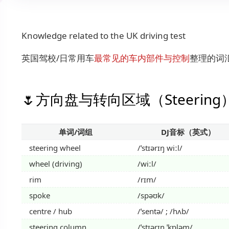
Knowledge related to the UK driving test
英国驾校/日常用车
最常见的车内部件与控制
整理的词
方向盘与转向区域（Steering
单词/词组
DJ音标（英式）
steering wheel
/ˈstɪərɪŋ wiːl/
wheel (driving)
/wiːl/
rim
/rɪm/
spoke
/spəʊk/
centre / hub
/ˈsentə/ ; /hʌb/
steering column
/ˈstɪərɪŋ ˈkɒləm/