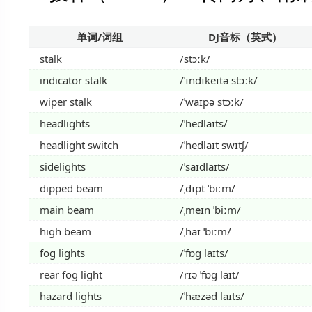
单词/词组
DJ音标（英式）
stalk
/stɔːk/
indicator stalk
/ˈɪndɪkeɪtə stɔːk/
wiper stalk
/ˈwaɪpə stɔːk/
headlights
/ˈhedlaɪts/
headlight switch
/ˈhedlaɪt swɪtʃ/
sidelights
/ˈsaɪdlaɪts/
dipped beam
/ˌdɪpt ˈbiːm/
main beam
/ˌmeɪn ˈbiːm/
high beam
/ˌhaɪ ˈbiːm/
fog lights
/ˈfɒɡ laɪts/
rear fog light
/rɪə ˈfɒɡ laɪt/
hazard lights
/ˈhæzəd laɪts/